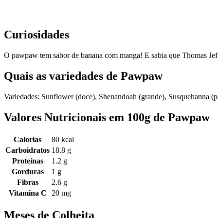
Mapa interativo centralizado na região de origem.
Curiosidades
O pawpaw tem sabor de banana com manga! E sabia que Thomas Jeffe
Quais as variedades de Pawpaw
Variedades: Sunflower (doce), Shenandoah (grande), Susquehanna (pol
Valores Nutricionais em 100g de Pawpaw
Calorias
80 kcal
Carboidratos
18.8 g
Proteínas
1.2 g
Gorduras
1 g
Fibras
2.6 g
Vitamina C
20 mg
Meses de Colheita