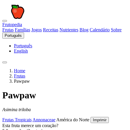
Frutopedia
Frutas
Famílias
Jogos
Receitas
Nutrientes
Blog
Calendário
Sobre
Português
Português
English
Home
Frutas
Pawpaw
Pawpaw
Asimina triloba
Frutas Tropicais
Annonaceae
América do Norte
Imprimir
Esta fruta merece um coração?