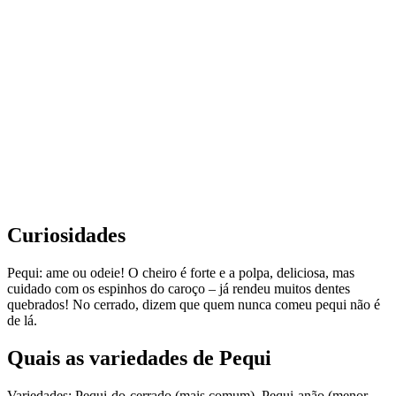
Mapa interativo centralizado na região de origem.
Curiosidades
Pequi: ame ou odeie! O cheiro é forte e a polpa, deliciosa, mas
cuidado com os espinhos do caroço – já rendeu muitos dentes
quebrados! No cerrado, dizem que quem nunca comeu pequi não é
de lá.
Quais as variedades de Pequi
Variedades: Pequi-do-cerrado (mais comum), Pequi-anão (menor,