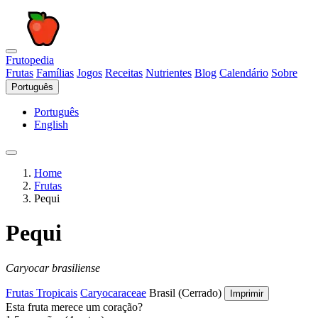
Frutopedia
Frutas
Famílias
Jogos
Receitas
Nutrientes
Blog
Calendário
Sobre
Português
Português
English
Home
Frutas
Pequi
Pequi
Caryocar brasiliense
Frutas Tropicais
Caryocaraceae
Brasil (Cerrado)
Imprimir
Esta fruta merece um coração?