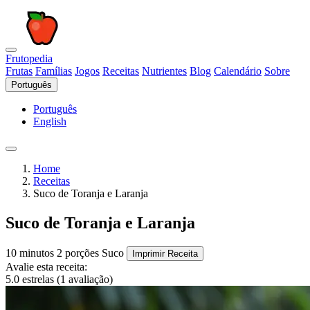
Frutopedia
Frutas
Famílias
Jogos
Receitas
Nutrientes
Blog
Calendário
Sobre
Português
Português
English
Home
Receitas
Suco de Toranja e Laranja
Suco de Toranja e Laranja
10 minutos
2 porções
Suco
Imprimir Receita
Avalie esta receita:
5.0 estrelas (1 avaliação)